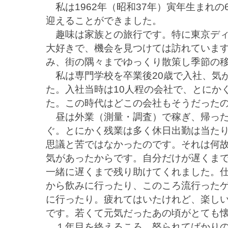
私は1962年（昭和37年）寅年生まれの
迎えることができました。
趣味は家族との旅行です。特に東京ディ
大好きで、機会を見つけては訪れていま
み、街の隅々までゆっくり散策し季節の
私は専門学校を卒業後20歳で入社、気が
た。入社当時は10人程の会社で、とにか
た。この時代はどこの会社もそうだった
昼は外業（測量・調査）で稼ぎ、帰った
ぐ。とにかく残業は多く休日出勤は当た
思議と苦ではなかったのです。それは何
気があったからです。自分だけが遅くま
一緒に遅くまで残り助けてくれました。
から飲みに行ったり、このころ流行った
に行ったり。疲れてはいたけれど、楽し
です。若くて元気だったあの頃がとても
１年目を終えるころ、怒られてばかりの